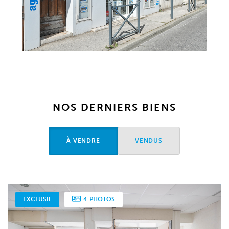
NOS DERNIERS BIENS
À VENDRE
VENDUS
EXCLUSIF
VENDUS
SIMPLE
4
PHOTOS
4
PHOTOS