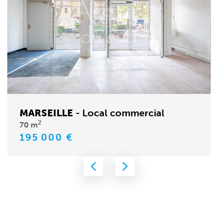
MARSEILLE
LA CIOTAT
-
-
Appartement
Local commercial
2
2
70 m
86 m
4 pièces
3 chambres
195 000 €
349 000 €