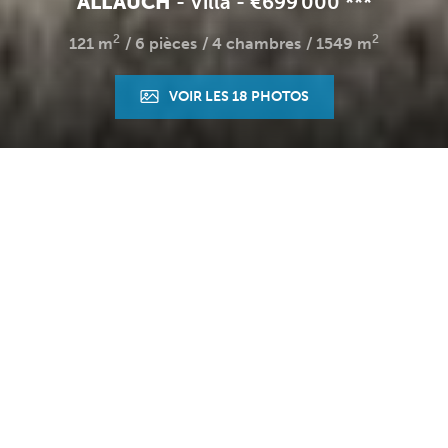
ALLAUCH
-
Villa
-
€699 000
**
*
2
2
121 m
6 pièces
4 chambres
1549 m
VOIR LES 18 PHOTOS
Accueil
Villa
Ref. : 2691
DESCRIPTION
Nichée au fond d'une impasse, à l'abri des regards et au
calme absolu, découvrez cette magnifique demeure de
caractère T6 de plus de 120m2 en R+1, sur un beau
terrain plat d'environ 1550m2 et sa majestueuse piscine
d'environ 78m2 avec plongeoir et plage carrelée.