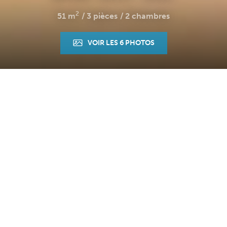
2
51 m
3 pièces
2 chambres
VOIR LES 6 PHOTOS
Accueil
Maison
Ref. : 1781
DESCRIPTION
VENDU EN EXCLUSIVITE PAR L'AGENCE- Maison de
village de type 3 d'environ 51m2 à rénover comprenant
en plain pied une pièce de vie avec cuisine américaine
et cheminée donnant directement accès à la terrasse. A
l'étage, 2 belles chambres dont 1 avec mezzanine, salle
de bains avec wc.