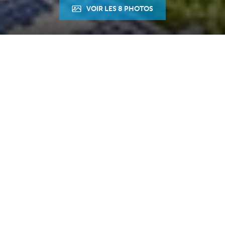
VOIR LES 8 PHOTOS
Accueil
Maison
Ref. : 2683
DESCRIPTION
AURIOL, L'Agence du Sud a le plaisir de vous proposer
cette jolie maison individuelle de type 4 d'environ 115
m² hab implantée sur un terrain de 654 m² avec piscine
(8x4), offrant un cadre de vie privilégié.
Situation dominante, exposée sud, au calme, en bout
d'impasse.