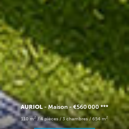
AURIOL
-
Maison
-
€560 000
**
*
2
2
110 m
4 pièces
3 chambres
654 m