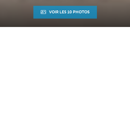
VOIR LES 10 PHOTOS
Accueil
Maison
Ref. : 2744
DESCRIPTION
ST ZACHARIE, L'Agence du Sud vous présente
Idéalement située en plein centre du village, cette
agréable maison de type 4 qui vous permettra de
profiter d'un cadre de vie privilégié où toutes les
commodités sont accessibles à pieds.
Construite dans les années 80 et entièrement rénovée
en 2016, elle offre des volumes confortables et une