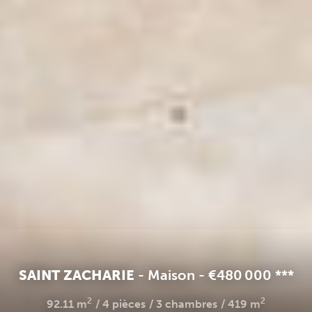
SAINT ZACHARIE
-
Maison
-
€480 000
**
*
2
2
92.11 m
4 pièces
3 chambres
419 m