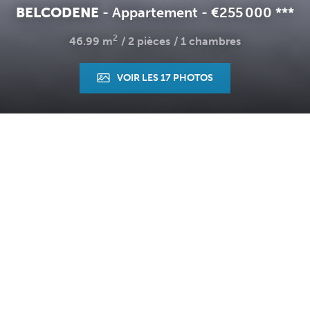
BELCODENE
-
Appartement
-
€255 000
**
*
2
46.99 m
2 pièces
1 chambres
VOIR LES 17 PHOTOS
Accueil
2 pièces
Ref. : 2830
DESCRIPTION
BELCODÈNE "l'Eclosion"
T2 de 46,99 m² avec terrasse Sud et vue campagne
Dans un environnement privilégié, au coeur de