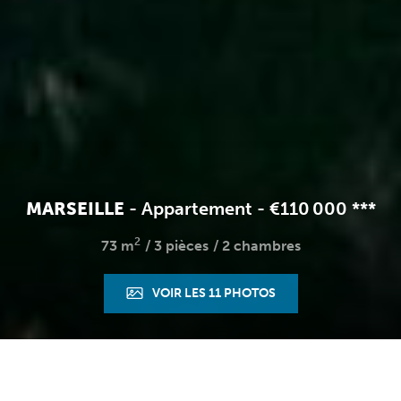
MARSEILLE
-
Appartement
-
€110 000
**
*
2
73 m
3 pièces
2 chambres
VOIR LES 11 PHOTOS
Accueil
3 pièces
Ref. : 1655