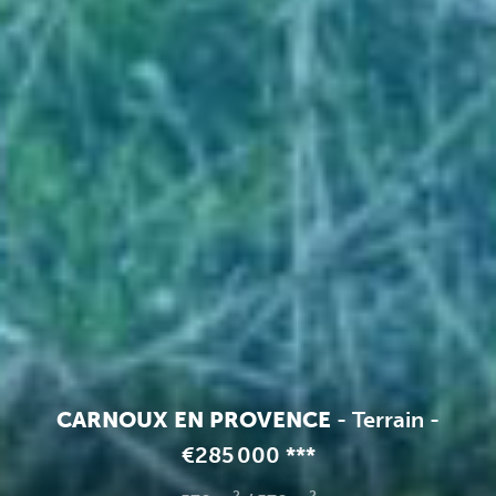
CARNOUX EN PROVENCE
-
Terrain
-
€285 000
**
*