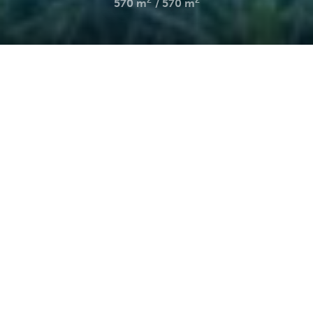
2
2
570 m
570 m
Accueil
constructibles
Ref. : 2739
DESCRIPTION
CARNOUX-EN-PROVENCE
L'Agence du Sud a le plaisir de vous proposer à la vente
ce magnifique terrain, idéalement situé à proximité
immédiate des commodités et de l'axe principal de
Carnoux-en-Provence, tout en étant au calme.
Le terrain est vendu viabilisé et libre constructeur.