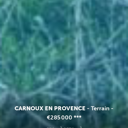
CARNOUX EN PROVENCE
-
Terrain
-
€285 000
**
*