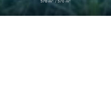
2
2
570 m
570 m
Accueil
Terrains
constructibles
Ref. : 2739
DESCRIPTION
CARNOUX-EN-PROVENCE
L'Agence du Sud a le plaisir de vous proposer à la vente
ce magnifique terrain, idéalement situé à proximité
immédiate des commodités et de l'axe principal de
Carnoux-en-Provence, tout en étant au calme.
Le terrain est vendu viabilisé et libre constructeur.