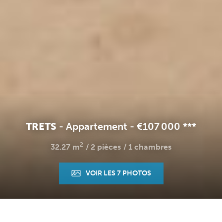
TRETS
-
Appartement
-
€107 000
**
*
2
32.27 m
2 pièces
1 chambres
VOIR LES 7 PHOTOS
Accueil
Appartements
A vendre
2 pièces