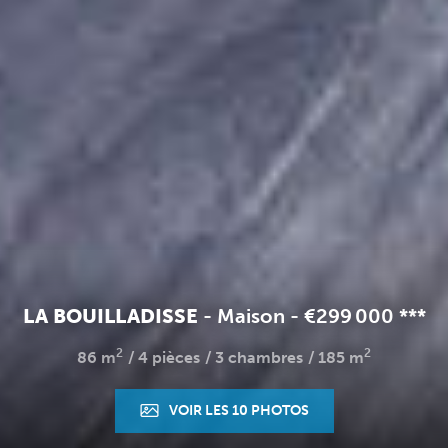
LA BOUILLADISSE
-
Maison
-
€299 000
**
*
2
2
86 m
4 pièces
3 chambres
185 m
VOIR LES 10 PHOTOS