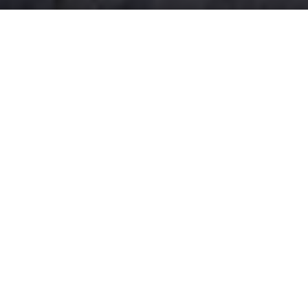
Accueil
Appartements
A vendre
3 pièces
Ref. : 2694
DESCRIPTION
LA BOUILLADISSE - EXCLUSIVITE, L'Agence du Sud a le
plaisir de vous proposer ce T4 de 87 m² hab environ
situé en rez-de-jardin. Derrière ses terrasses baignées
de lumière, ce bien offre un cadre de vie chaleureux où
l'intérieur et l'extérieur se prolongent naturellement.
Dès les beaux jours, on imagine les repas entre amis, les
matinées au calme autour d'un café ou les soirées d'été
à l'abri des regards.
Le bien se compose d'une cuisine indépendante, d'un