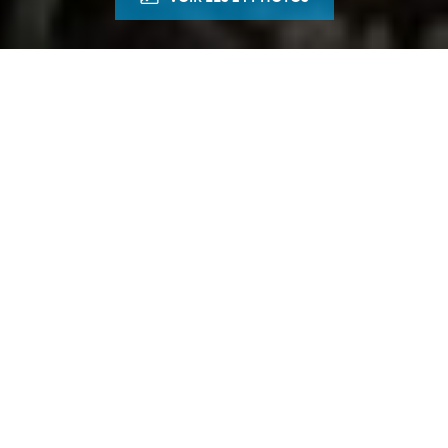
Accueil
Appartements
A vendre
3 pièces
Ref. : 2835
DESCRIPTION
BELCODÈNE "l'Eclosion"
T3 de 51,51 m² avec terrasse, jardin Sud et vue
campagne
Dans un environnement privilégié, au coeur de
Belcodène, découvrez ce magnifique appartement T3
de 51,51 m², situé en rez de jardin d'une petite