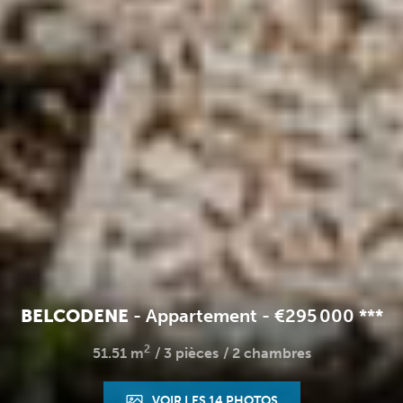
BELCODENE
-
Appartement
-
€295 000
**
*
2
51.51 m
3 pièces
2 chambres
VOIR LES 14 PHOTOS