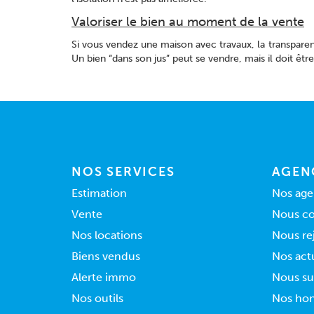
Valoriser le bien au moment de la vente
Si vous vendez une maison avec travaux, la transparence 
Un bien “dans son jus” peut se vendre, mais il doit êtr
NOS SERVICES
AGEN
Estimation
Nos age
Vente
Nous co
Nos locations
Nous re
Biens vendus
Nos actu
Alerte immo
Nous su
Nos outils
Nos hon