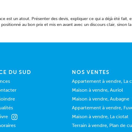
est un atout. Présenter des devis, expliquer ce qui a déjà été fait, et c
e positionné au bon prix et mis en avant avec un discours clair, sinon l
CE DU SUD
NOS VENTES
nces
Appartement à vendre, La c
ntacter
Maison à vendre, Auriol
joindre
Maison à vendre, Aubagne
alités
Appartement à vendre, Fuv
ivre
Maison à vendre, La ciotat
oraires
Terrain à vendre, Plan de c