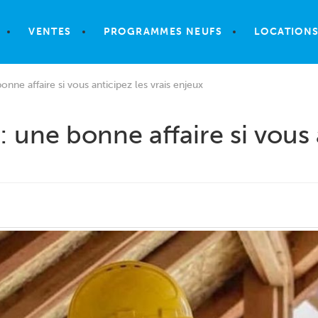
VENTES
PROGRAMMES NEUFS
LOCATION
nne affaire si vous anticipez les vrais enjeux
 une bonne affaire si vous a