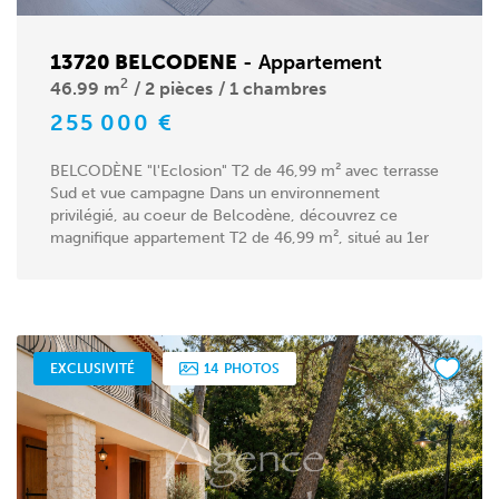
13720 BELCODENE
-
Appartement
2
46.99 m
2 pièces
1 chambres
255 000 €
BELCODÈNE "l'Eclosion" T2 de 46,99 m² avec terrasse
Sud et vue campagne Dans un environnement
privilégié, au coeur de Belcodène, découvrez ce
magnifique appartement T2 de 46,99 m², situé au 1er
étage d'une...
EXCLUSIVITÉ
14
PHOTOS