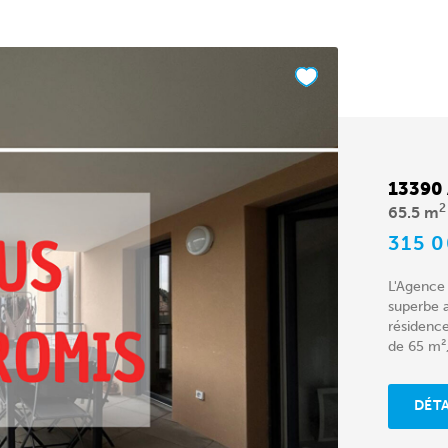
13390
2
65.5 m
315 
L'Agence 
superbe a
résidence
de 65 m²,
DÉTA