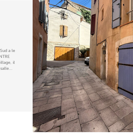
Sud a le
CENTRE
lage, il
alle...