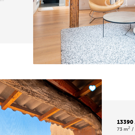
13390
2
73 m