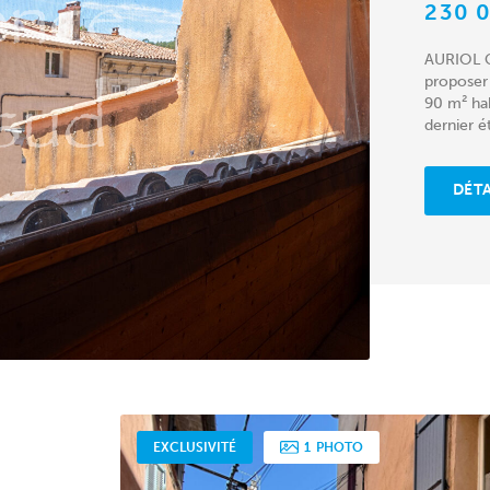
230 
AURIOL C
proposer
90 m² hab
dernier é
DÉTA
EXCLUSIVITÉ
1
PHOTO