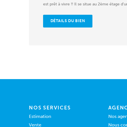
est prêt à vivre !! Il se situe au 2ème étage d'un
DÉTAILS DU BIEN
NOS SERVICES
AGENC
Estimation
Nos age
Vente
Nous co