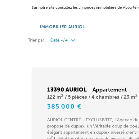
Sur notre site consultez les annonces immobilière de Appart
IMMOBILIER AURIOL
Trier par :
13390 AURIOL
-
Appartement
2
2
122 m
5 pièces
4 chambres
23 m
385 000 €
AURIOL CENTRE - EXCLUSIVITE, L'Agence du
propose ce duplex, un Véritable coup de coeur
élégant appartement en duplex inversé d'envi
m² habitables offre un cadre de vie rare, alliant