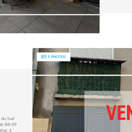
3
PHOTOS
 du Sud
ab (66.09
at, il