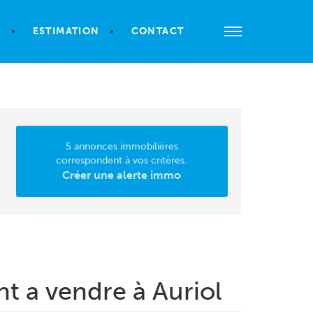
S
ESTIMATION
CONTACT
5 annonces immobilières
correspondent à vos critères.
Créer une alerte immo
t a vendre à Auriol