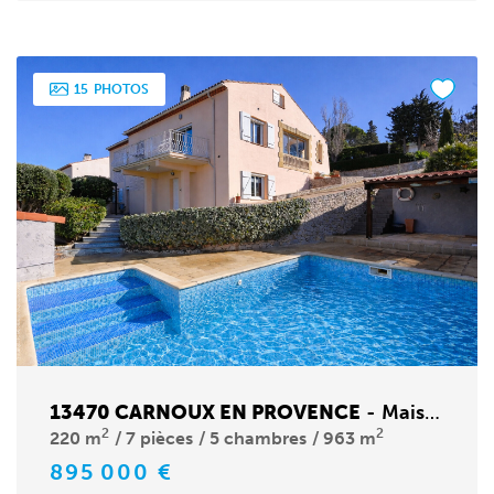
15
PHOTOS
13470 CARNOUX EN PROVENCE
-
Maison
2
2
220 m
7 pièces
5 chambres
963 m
895 000 €