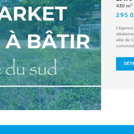
2
430 m
295 
L'Agence
idéalemen
ville de
commodité
paix,...
DÉTA