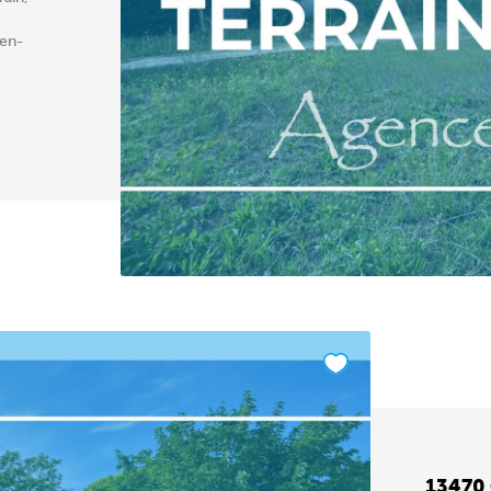
-en-
13470