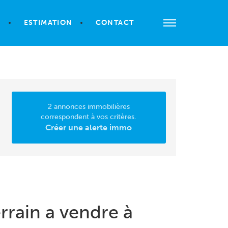
S
ESTIMATION
CONTACT
2 annonces immobilières
correspondent à vos critères.
Créer une alerte immo
rrain a vendre à