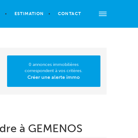
S
ESTIMATION
CONTACT
0 annonces immobilières
correspondent à vos critères.
Créer une alerte immo
endre à GEMENOS