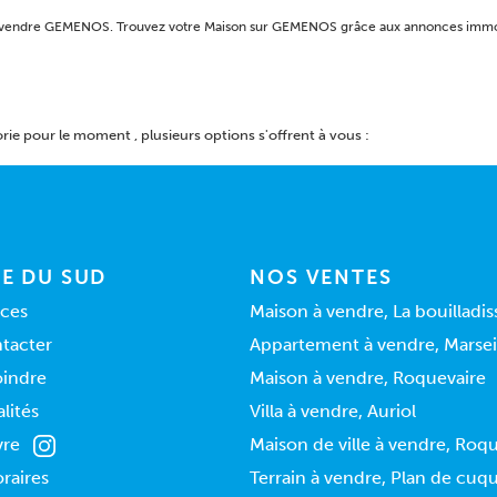
on à vendre GEMENOS. Trouvez votre Maison sur GEMENOS grâce aux annonces im
ie pour le moment , plusieurs options s'offrent à vous :
E DU SUD
NOS VENTES
ces
Maison à vendre, La bouilladis
tacter
Appartement à vendre, Marsei
oindre
Maison à vendre, Roquevaire
lités
Villa à vendre, Auriol
vre
Maison de ville à vendre, Roq
raires
Terrain à vendre, Plan de cuq