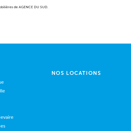
mobilières de AGENCE DU SUD.
NOS LOCATIONS
se
lle
uevaire
ues