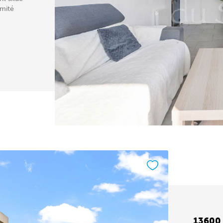
imité
13600