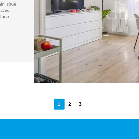
n, situé
 avec
'une...
1
2
3