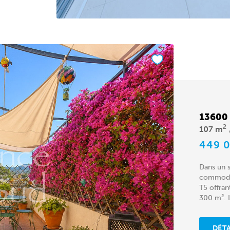
13600
2
107 m
449 
Dans un s
commodit
T5 offran
300 m². L
DÉTA