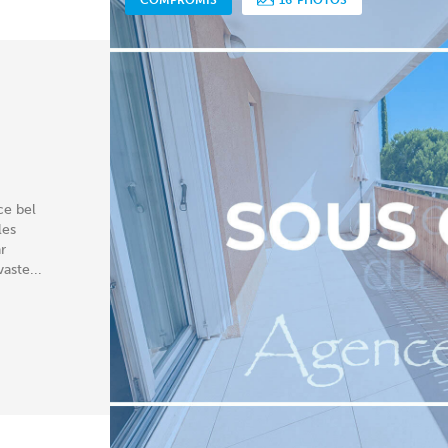
ce bel
les
r
aste...