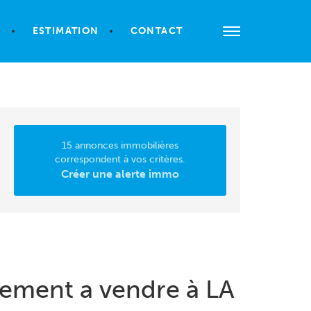
S
ESTIMATION
CONTACT
15 annonces immobilières
correspondent à vos critères.
Créer une alerte immo
ement a vendre à LA