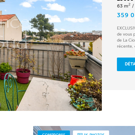
2
63 m
359 
EXCLUSIVI
de vous p
de La Cio
récente,
DÉTA
COMPROMIS
16
PHOTOS