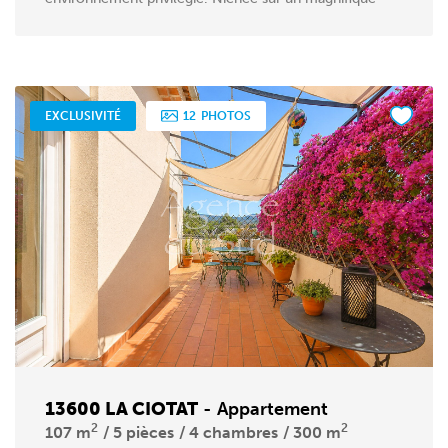
terrain...
EXCLUSIVITÉ
12
PHOTOS
13600 LA CIOTAT
-
Appartement
2
2
107 m
5 pièces
4 chambres
300 m