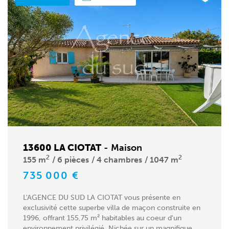
13600 LA CIOTAT
-
Maison
2
2
155 m
6 pièces
4 chambres
1047 m
735 000 €
L'AGENCE DU SUD LA CIOTAT vous présente en
exclusivité cette superbe villa de maçon construite en
1996, offrant 155,75 m² habitables au coeur d'un
environnement privilégié. Nichée sur un magnifique