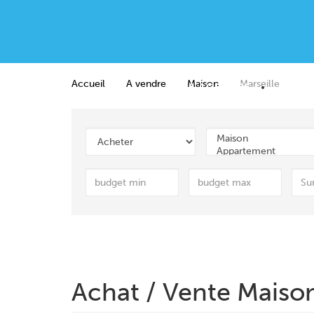
Accueil
A vendre
Maison
Marseille
NOS AGENCES
VENT
Achat / Vente Maison