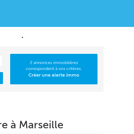
MATION
CONTACT
2 annonces immobilières
correspondent à vos critères.
Créer une alerte immo
e à Marseille