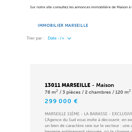
Sur notre site consultez les annonces immobilière de Maison 
IMMOBILIER MARSEILLE
Trier par :
13011 MARSEILLE
-
Maison
2
2
78 m
3 pièces
2 chambres
120 m
299 000 €
MARSEILLE 11ÈME - LA BARASSE - EXCLUSIVI
L'Agence du Sud vous invite à découvrir, en exc
un bien de caractère rare sur le secteur : une
bergerie entièrement rénovée, où le charme d