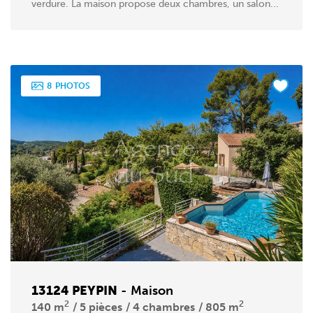
verdure. La maison propose deux chambres, un salon...
8
PHOTOS
13124 PEYPIN
-
Maison
2
2
140 m
5 pièces
4 chambres
805 m