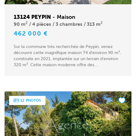
13124 PEYPIN
-
Maison
2
2
90 m
4 pièces
3 chambres
313 m
462 000 €
Sur la commune très recherchée de Peypin, venez
découvrir cette magnifique maison T4 d'environ 90 m²,
construite en 2021, implantée sur un terrain d'environ
320 m². Cette maison moderne offre des...
12
PHOTOS