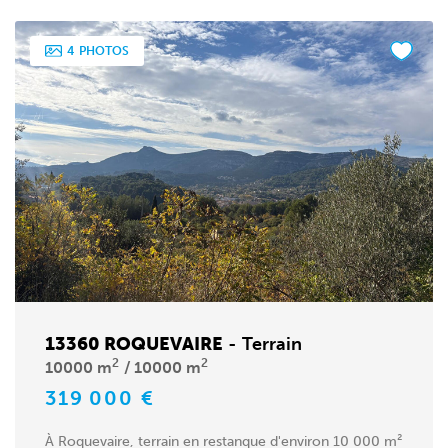
4
PHOTOS
13360 ROQUEVAIRE
-
Terrain
2
2
10000 m
10000 m
319 000 €
À Roquevaire, terrain en restanque d'environ 10 000 m²