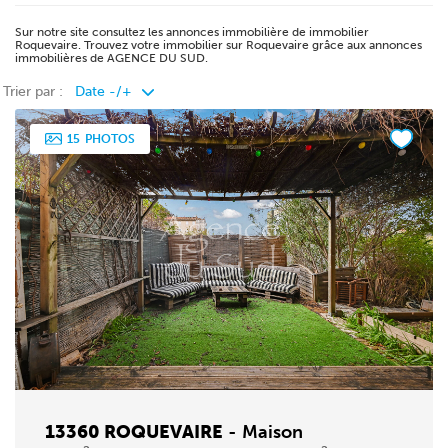
Sur notre site consultez les annonces immobilière de immobilier
Roquevaire. Trouvez votre immobilier sur Roquevaire grâce aux annonces
immobilières de AGENCE DU SUD.
Trier par :
15
PHOTOS
13360 ROQUEVAIRE
-
Maison