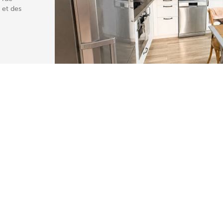
 et des
13360