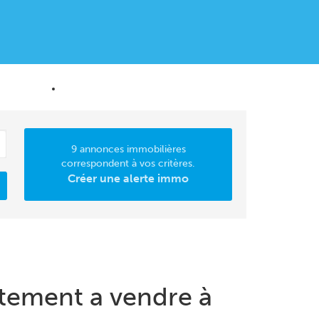
MATION
CONTACT
9 annonces immobilières
correspondent à vos critères.
Créer une alerte immo
tement a vendre à