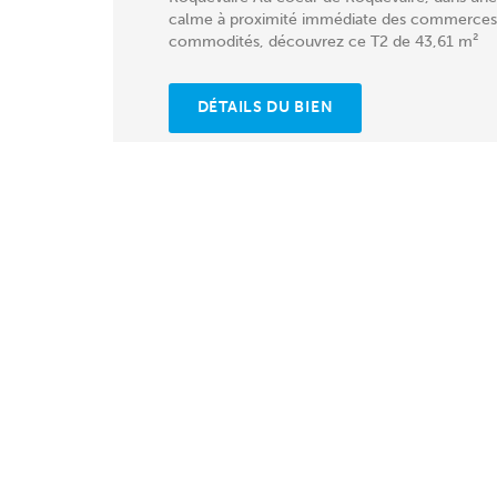
calme à proximité immédiate des commerces
commodités, découvrez ce T2 de 43,61 m²
entièrement rénové. Il...
DÉTAILS DU BIEN
EXCLUSIVITÉ
3
PHOTOS