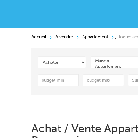
Accueil
A vendre
Appartement
Roquevair
NOS AGENCES
VENT
Achat / Vente Appar