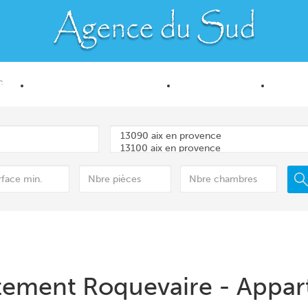
e
ES
PROGRAMMES NEUFS
LOCATIONS
ESTI
tement Roquevaire - Appar