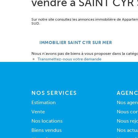
vendre à SAINT CYR
Sur notre site consultez les annonces immobilière de Appa
SUD.
IMMOBILIER SAINT CYR SUR MER
Nous n'avons pas de biens à vous proposer dans la catégor
Transmettez-nous votre demande
NOS SERVICES
AGENC
Estimation
Nos agen
Vente
Nous con
Nos locations
Nous rej
Biens vendus
Nos actua