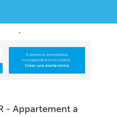
MATION
CONTACT
0 annonces immobilières
correspondent à vos critères.
Créer une alerte immo
R - Appartement a