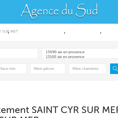
R SUR MER
ES
PROGRAMMES NEUFS
LOCATIONS
ESTI
rtement SAINT CYR SUR ME