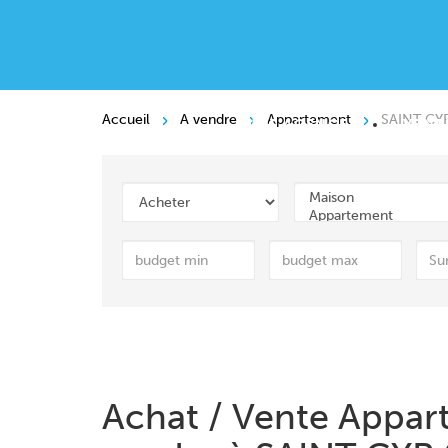
Accueil
A vendre
Appartement
SAINT CY
NOS AGENCES
VENT
Achat / Vente Appa