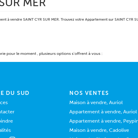
 SUR MER
rtement à vendre SAINT CYR SUR MER. Trouvez votre Appartement sur SAINT CYR
ie pour le moment , plusieurs options s'offrent à vous :
E DU SUD
NOS VENTES
ces
Maison à vendre, Auriol
tacter
Appartement à vendre, Auriol
oindre
Appartement à vendre, Peypi
lités
Maison à vendre, Cadolive